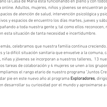
ño la Casa de María está funcionando en pleno y con todos
online. Adultos, mujeres, niños y jóvenes se encuentran p
pacios de atención de salud, intervención psicológica y psiq
ivos y espacios de encuentro los días martes, jueves y sába
ando a toda nuestra gente y, tal como ellos reconocen, n
 esta situación de tanta necesidad e incertidumbre.
emás, celebramos que nuestra familia continua creciendo. 
as y la difícil situación sanitaria que envuelve a la comuna,
 niñas y jóvenes se incorporan a nuestros talleres,  13 nue
s tareas de colaboración y 4 mujeres se unen a los grupos 
mpliamos el rango etario de nuestro programa "Juntos Cre
dar pie en este nuevo año al programa 
Exploradores
, dirig
n desarrollar su curiosidad por el mundo y aproximarse a é