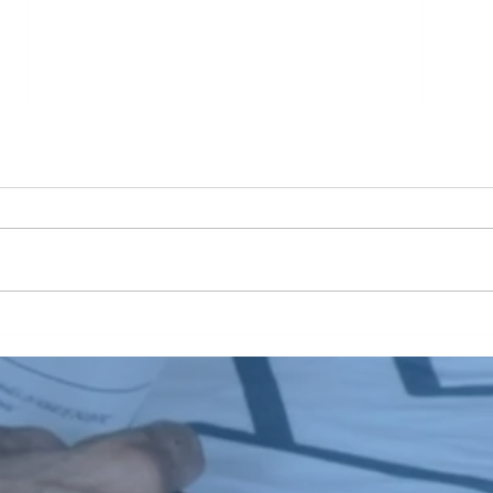
¡Voluntariado con sentido!
INIC
NIÑ