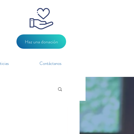
Haz una donación
icias
Contáctanos