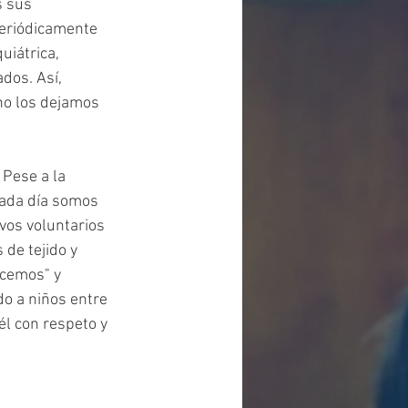
 sus 
eriódicamente 
uiátrica, 
dos. Así, 
o los dejamos 
Pese a la 
 cada día somos 
vos voluntarios 
de tejido y 
cemos" y 
ido a niños entre 
l con respeto y 