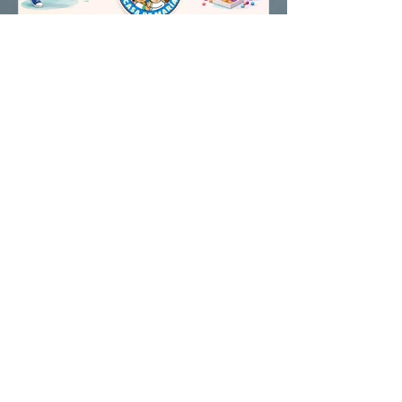
Hermana Marisol Alvear
12 jul
INICIOS DE LOS TALLERES DE
NIÑOS
Invitamos a todas las familias y
apoderados a inscribir a sus hijos/as