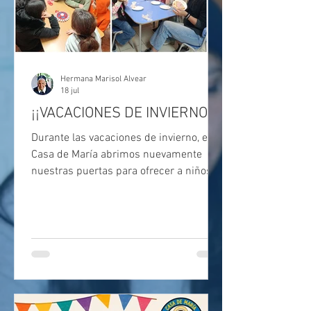
Hermana Marisol Alvear
18 jul
¡¡VACACIONES DE INVIERNO!!
Durante las vacaciones de invierno, en
Casa de María abrimos nuevamente
nuestras puertas para ofrecer a niños,
niñas y adolescentes un espacio seguro,
acogedor y lleno de oportunidades para
disfrutar sus tardes de vacaciones.
Gracias al apoyo de diferentes
Fundaciones y personas, que colaboran
generosamente con nuestra misión, fue
posible realizar cada una de estas
jornadas y ofrecer diariamente una